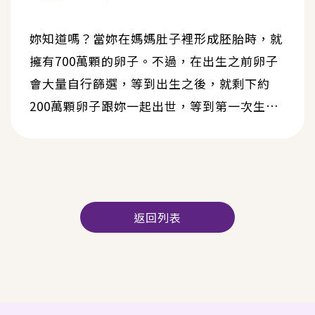
妳知道嗎？當妳在媽媽肚子裡形成胚胎時，就
擁有700萬顆的卵子。不過，在出生之前卵子
會大量自行篩選，等到出生之後，就剩下約
200萬顆卵子跟妳一起出世，等到第一次生理
期時只會剩下約40萬顆卵子，女性的生育期雖
有三十多年，但是黃金生育期也就是那匆匆十
多年！
返回列表