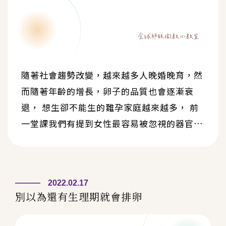
隨著社會趨勢改變，越來越多人晚婚晚育，然
而隨著年齡的增長，卵子的品質也會逐漸衰
退， 想生卻不能生的難孕家庭越來越多， 前
一堂課我們有提到女性最容易被忽視的器官是
卵巢， 卵巢是儲存卵子的倉庫更是維持女性
生育力的關鍵，除了提前凍卵可以避免想孕難
孕， 以現代的科技我們也可以選擇人工生殖
2022.02.17
來增加懷孕率！人工生殖又分為人工受孕以及
別以為還有生理期就會排卵
試管嬰兒， 接下來我們將為大家介紹如何進
行以及其中差異。